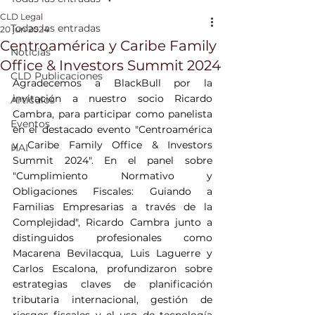
CLD Legal
Todas las entradas
20 jun 2024
Centroamérica y Caribe Family
Noticias
Office & Investors Summit 2024
CLD Publicaciones
Agradecemos a BlackBull por la 
invitación a nuestro socio Ricardo 
Artículos
Cambra, para participar como panelista 
Eventos
en el destacado evento "Centroamérica 
y Caribe Family Office & Investors 
HAI
Summit 2024". En el panel sobre 
"Cumplimiento Normativo y 
Obligaciones Fiscales: Guiando a 
Familias Empresarias a través de la 
Complejidad", Ricardo Cambra junto a 
distinguidos profesionales como 
Macarena Bevilacqua, Luis Laguerre y 
Carlos Escalona, profundizaron sobre 
estrategias claves de planificación 
tributaria internacional, gestión de 