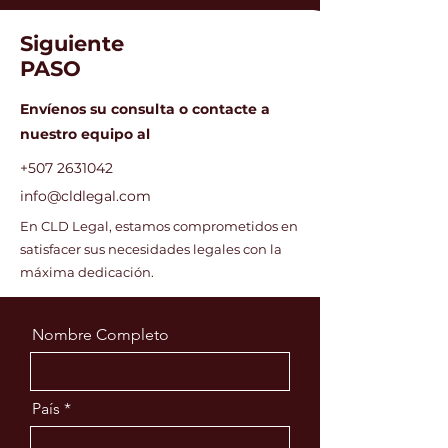
Association (IFA)
Trascienden
Siguiente
PASO
Envíenos su consulta o contacte a
nuestro equipo al
+507 2631042
info@cldlegal.com
En CLD Legal, estamos comprometidos en
satisfacer sus necesidades legales con la
máxima dedicación.
Nombre Completo
País