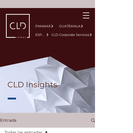
PANAMÁ
GUATEMALA
ESPAÑA
CLD Corporate Services
CLD Insights
Entrada
Todas las entradas