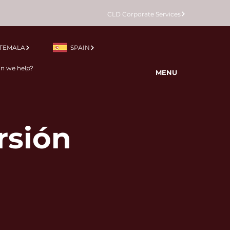
CLD Corporate Services
TEMALA
SPAIN
MENU
rsión