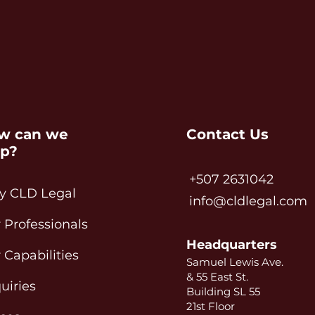
w can we
Contact Us
lp?
+507 2631042
 CLD Legal
info@cldlegal.com
 Professionals
Headquarters
 Capabilities
Samuel Lewis Ave.
& 55 East St.
uiries
Building SL 55
21st Floor