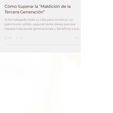
CLD Legal
28 mar 2025
4 min de lectura
Cómo Superar la “Maldición de la
Tercera Generación”
Si ha trabajado toda su vida para construir un
patrimonio sólido, seguramente desea que esa
riqueza trascienda generaciones y beneficie a sus
hijos y nietos. Sin embargo, la historia nos muestra
que esto no es tan sencillo. Existe un fenómeno
ampliamente documentado en planificación
patrimonial conocido como la “maldición de la
tercera generación”, que se refiere a la tendencia de
que el 90 % de las familias pierdan su riqueza para
cuando llega a los nietos. ¿Por qué ocurre e