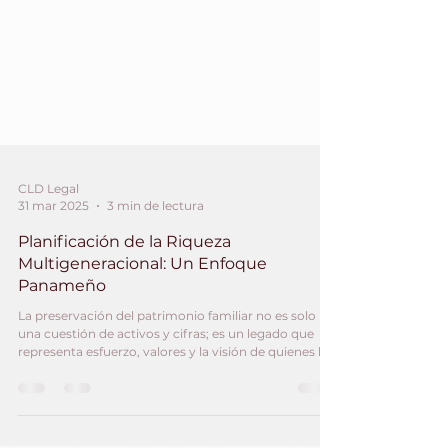
CLD Legal
31 mar 2025
3 min de lectura
Planificación de la Riqueza
Multigeneracional: Un Enfoque
Panameño
La preservación del patrimonio familiar no es solo
una cuestión de activos y cifras; es un legado que
representa esfuerzo, valores y la visión de quienes lo
han construido. En mi experiencia como abogado en
Panamá, he visto cómo muchas familias enfrentan el
desafío de estructurar su riqueza de manera que